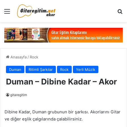
Menü
Ar
Anasayfa
/
Rock
Duman
Ritimli Şarkılar
Rock
Yerli Müzik
Duman – Dibine Kadar – Akor
gitaregitim
Dibine Kadar, Duman grubunun bir şarkısı. Akorlarını Gitar
ve diğer eşlik çalgılarında çalabilirsiniz.