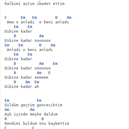
Kalbimi açtım ibadet ettim
C
Em
Em
D
Am
 Ama o anladı  o beni anladı
Em
Em
Dibine kadar
D
Am
Dibine kadar ooooooo
Em
Em
D
Am
 Anladı o beni anladı
Em
Em
Dibine kadar
D
Am
Em
Dibine kadar ooooooo
D
Am
E
Dibine kadar eeeeee
D
Am
Em
Dibine kadar ah
Em
Em
Güldüm geçtim genceciktim
Am
Am
Aşk içinde meşke daldım
D
D
Kendimi buldum onu kaybettim
C
C