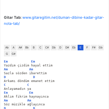
Gitar Tab:
www.gitaregitim.net/duman-dibine-kadar-gitar-
nota-tab/
Ab
A
A#
Bb
B
C
C#
Db
D
D#
Eb
E
F
F#
Gb
G
G#
Em
Em
Yazdım çizdim hayal ettim
Am
Am
Sazla sözden ibarettim
D
D
Arkamı döndüm emanet ettim
C
C
Anlayamadın ya
Em
Em
Aklım fikrim kaynayınca
Am
Am
Söz müzikle ağlayınca
D
D