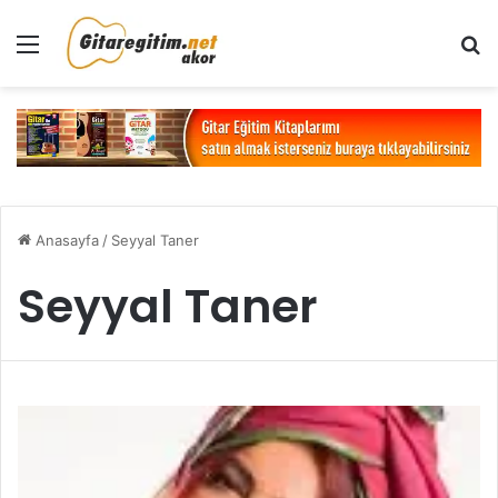
Menü
Ar
Anasayfa
/
Seyyal Taner
Seyyal Taner