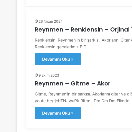
26 Nisan 2024
Reynmen – Renklensin – Orjinal
Renklensin, Reynmen’in bir şarkısı. Akorlarını Gitar 
Renklensin gecelerimiz F G…
Devamını Oku »
9 Ekim 2023
Reynmen – Gitme – Akor
Gitme, Reynmen’in bir şarkısı. Akorlarını gitar ve diğ
youtu.be/tjcbTNJwuRk Ritm: Dm Dm Dm Elimde
Devamını Oku »