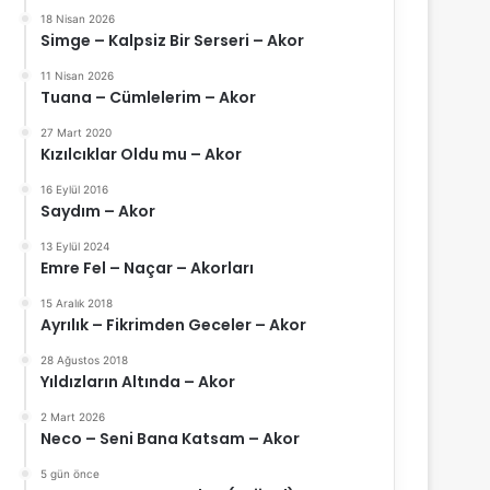
18 Nisan 2026
Simge – Kalpsiz Bir Serseri – Akor
11 Nisan 2026
Tuana – Cümlelerim – Akor
27 Mart 2020
Kızılcıklar Oldu mu – Akor
16 Eylül 2016
Saydım – Akor
13 Eylül 2024
Emre Fel – Naçar – Akorları
15 Aralık 2018
Ayrılık – Fikrimden Geceler – Akor
28 Ağustos 2018
Yıldızların Altında – Akor
2 Mart 2026
Neco – Seni Bana Katsam – Akor
5 gün önce