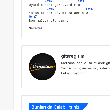
G#m7
C#m
Uyardım seni çok uyardım of
G#m7
F#m7
Yalan mı her şey mi yalanmış Of
G#m7
Ben mağdur olandım of
NAKARAT
gitaregitim
Merhaba, ben Musa. Yıllardır git
Yazmış olduğum her şeyi internet 
buluşturuyorum.
Bunları da Çalabilirsiniz