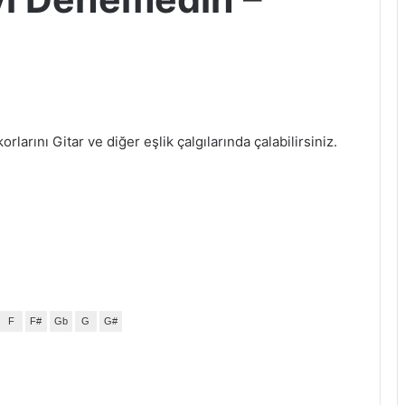
larını Gitar ve diğer eşlik çalgılarında çalabilirsiniz.
F
F#
Gb
G
G#