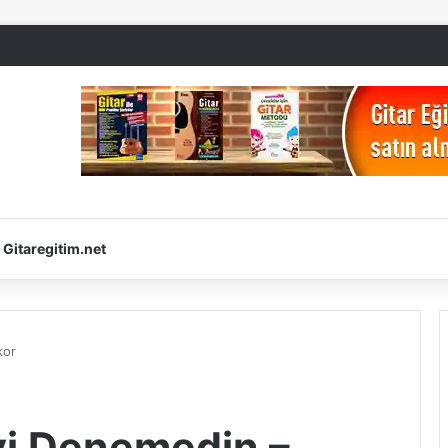
Gitaregitim.net
kor
i Denemedin –