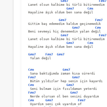
G#m7
F#m7
Lanet olsun kalbime bi türlü bitiremedim
G#m7
C#m
Hayaline âşık oldum ben sana değil
G#m7
F#m7
Gittim baş edemedim kaldım geçinemedik
G#m7
C#m
Beni sevmeyi hiç denemedin yalan değil
G#m7
F#m7
Lanet olsun kalbime bi türlü bitiremedim
G#m7
C#m
Hayaline âşık oldum ben sana değil
G#m7
F#m7
G#m7
 Yalan değil
C#m
G#m7
 Sana baktığımda zaman kısa sürerdi
F#m7
G#m7
 Bütün yıldızlar hep senin için kayardı
C#m
G#m7
 Seni bulmam için fısıldaman yeterdi
F#m7
G#m7
 Nerde olursan ol ben sesini duyardım
C#m
G#m7
F#m7
 Uyardım seni çok uyardım of