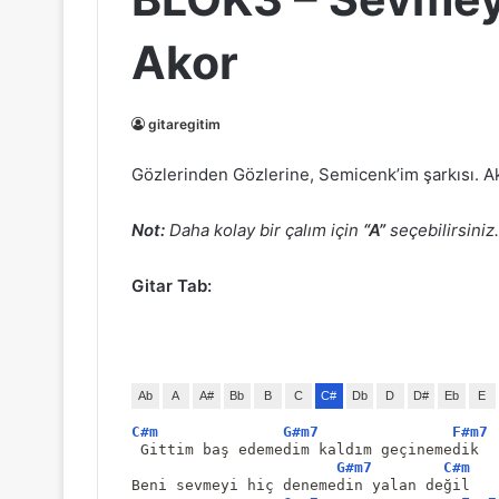
Akor
gitaregitim
Gözlerinden Gözlerine, Semicenk’im şarkısı. Akor
Not:
Daha kolay bir çalım için
“A”
seçebilirsiniz.
Gitar Tab:
Ab
A
A#
Bb
B
C
C#
Db
D
D#
Eb
E
C#m
G#m7
F#m7
 Gittim baş edemedim kaldım geçinemedik
G#m7
C#m
Beni sevmeyi hiç denemedin yalan değil