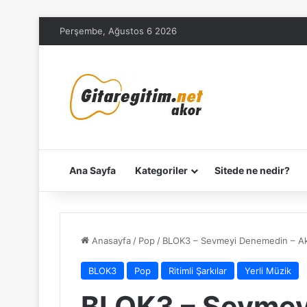
Perşembe, Ağustos 6 2026
Ana Sayfa
Kategoriler
Sitede ne nedir?
Anasayfa
/
Pop
/
BLOK3 – Sevmeyi Denemedin – A
BLOK3
Pop
Ritimli Şarkılar
Yerli Müzik
BLOK3 – Sevmey