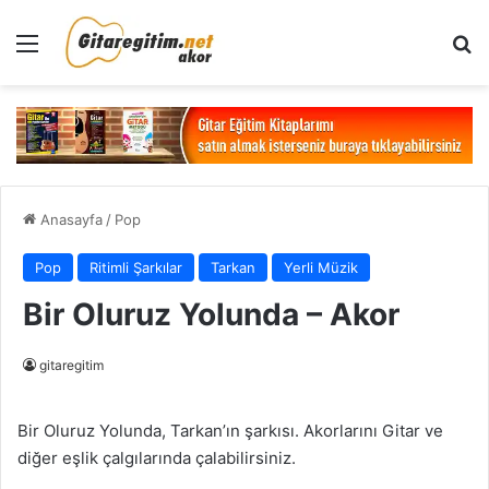
Menü
Ar
Anasayfa
/
Pop
Pop
Ritimli Şarkılar
Tarkan
Yerli Müzik
Bir Oluruz Yolunda – Akor
gitaregitim
Bir Oluruz Yolunda, Tarkan’ın şarkısı. Akorlarını Gitar ve
diğer eşlik çalgılarında çalabilirsiniz.