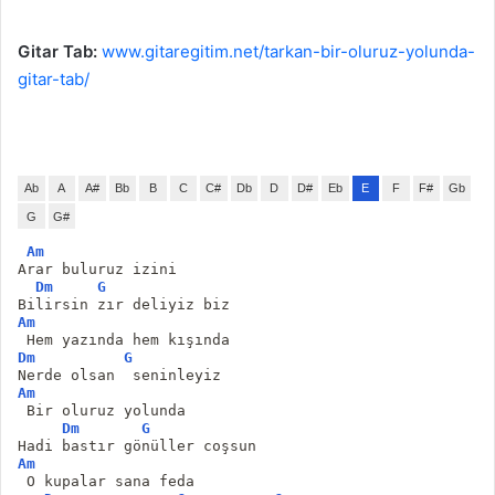
Gitar Tab:
www.gitaregitim.net/tarkan-bir-oluruz-yolunda-
gitar-tab/
Ab
A
A#
Bb
B
C
C#
Db
D
D#
Eb
E
F
F#
Gb
G
G#
Am
Arar buluruz izini
Dm
G
Bilirsin zır deliyiz biz
Am
 Hem yazında hem kışında
Dm
G
Nerde olsan  seninleyiz
Am
 Bir oluruz yolunda
Dm
G
Hadi bastır gönüller coşsun
Am
 O kupalar sana feda