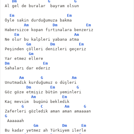
Dm
G
G
Al gel de buralar  bayram olsun
Em
Em
Öyle sakin durduğumuza bakma
Am
Dm
Em
Habersizce kopan fırtınalara benzeriz
Em
Am
Ne olur bu kalpleri yabana atma
Gm
Dm
Em
Peşinden çölleri denizleri geçeriz
Gm
Yar etmez ellere
Dm
Em
Sahaları dar ederiz
Am
G
Am
Unutmadık kurduğumuz o düşleri
Dm
Em
G
Göz göze etmişiz bütün yeminleri
Am
Em
Kaç mevsim  bugünü bekledik
G
C
Am
G
Zaferleri gözledik aman aman amaaaan
G
 Aaaaaah
Gm
Dm
Em
Bu kadar yetmez ah Türkiyem ilerle