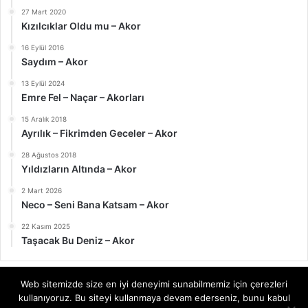
27 Mart 2020
Kızılcıklar Oldu mu – Akor
16 Eylül 2016
Saydım – Akor
13 Eylül 2024
Emre Fel – Naçar – Akorları
15 Aralık 2018
Ayrılık – Fikrimden Geceler – Akor
28 Ağustos 2018
Yıldızların Altında – Akor
2 Mart 2026
Neco – Seni Bana Katsam – Akor
22 Kasım 2025
Taşacak Bu Deniz – Akor
Web sitemizde size en iyi deneyimi sunabilmemiz için çerezleri
kullanıyoruz. Bu siteyi kullanmaya devam ederseniz, bunu kabul
© Telif Hakkı 2026, Tüm Hakları Saklıdır | akor.gitaregitim.net |