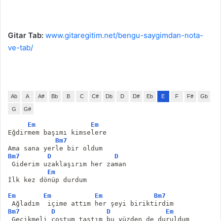
Gitar Tab:
www.gitaregitim.net/bengu-saygimdan-nota-
ve-tab/
Ab
A
A#
Bb
B
C
C#
Db
D
D#
Eb
E
F
F#
Gb
G
G#
Em
Em
Eğdirmem başımı kimselere
Bm7
Ama sana yerle bir oldum
Bm7
D
D
 Giderim uzaklaşırım her zaman
Em
İlk kez dönüp durdum
Em
Em
Em
Bm7
 Ağladım  içime attım her şeyi biriktirdim
Bm7
D
D
Em
 Gecikmeli coştum taştım bu yüzden de duruldum