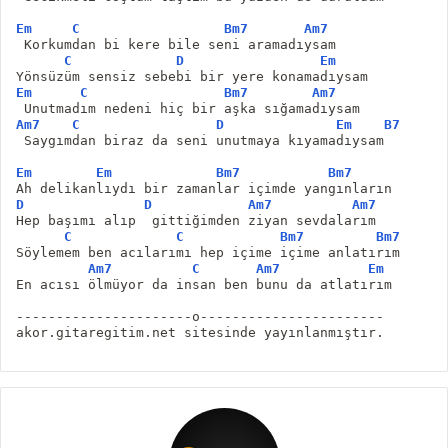
Em
C
Bm7
Am7
 Korkumdan bi kere bile seni aramadıysam
C
D
Em
Yönsüzüm sensiz sebebi bir yere konamadıysam
Em
C
Bm7
Am7
 Unutmadım nedeni hiç bir aşka sığamadıysam
Am7
C
D
Em
B7
 Saygımdan biraz da seni unutmaya kıyamadıysam
Em
Em
Bm7
Bm7
Ah delikanlıydı bir zamanlar içimde yangınların
D
D
Am7
Am7
Hep başımı alıp  gittiğimden ziyan sevdalarım
C
C
Bm7
Bm7
Söylemem ben acılarımı hep içime içime anlatırım
Am7
C
Am7
Em
En acısı ölmüyor da insan ben bunu da atlatırım
----------------------o-----------------------
akor.gitaregitim.net sitesinde yayınlanmıştır.