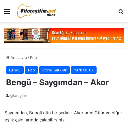
Menü
Ar
Anasayfa
/
Pop
Bengü
Pop
Ritimli Şarkılar
Yerli Müzik
Bengü – Saygımdan – Akor
gitaregitim
Saygımdan, Bengü’nün bir şarkısı. Akorlarını Gitar ve diğer
eşlik çalgılarında çalabilirsiniz.