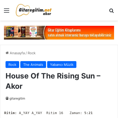
Menü
Ar
Anasayfa
/
Rock
Rock
The Animals
Yabancı Müzik
House Of The Rising Sun –
Akor
gitaregitim
Ritim: 
A_YAY A_YAY  Ritim 16   Zaman:
 5:21
