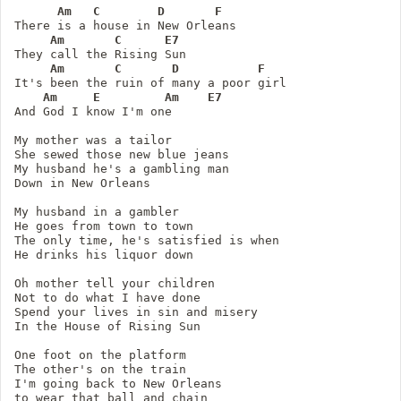
Am
C
D
F
There is a house in New Orleans

Am
C
E7
They call the Rising Sun

Am
C
D
F
It's been the ruin of many a poor girl

Am
E
Am
E7
And God I know I'm one

My mother was a tailor

She sewed those new blue jeans

My husband he's a gambling man

Down in New Orleans

My husband in a gambler

He goes from town to town

The only time, he's satisfied is when

He drinks his liquor down

Oh mother tell your children

Not to do what I have done

Spend your lives in sin and misery

In the House of Rising Sun

One foot on the platform

The other's on the train

I'm going back to New Orleans

to wear that ball and chain
