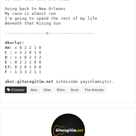
Going back to New Orleans

My race is almost run

I'm going to spend the rest of my life

Beneath that Rising Sun

-----------------o-------------------

Akorlar:
Am:
C :
D :
E :
E7:
F :
 1 3 3 2 1 1

akor.gitaregitim.net
 sitesinde yayınlamıştır.
Etiketler
Akor
Gitar
Ritim
Rock
The Animals